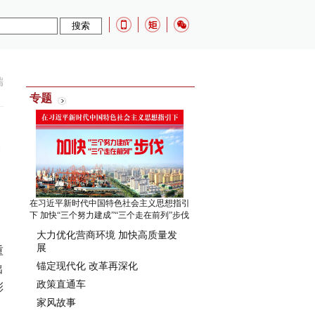
端
专题
在习近平新时代中国特色社会主义思想指引
下 加快“三个努力建成”“三个走在前列”步伐
大力优化营商环境 加快高质量发
展
重
锚定现代化 改革再深化
出
政策直通车
彩
家风故事