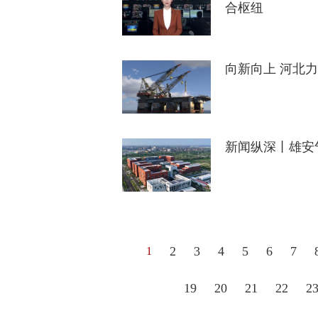
合枢纽
向新向上 河北力
新闻纵深丨雄安
2
3
4
5
6
7
1
19
20
21
22
2