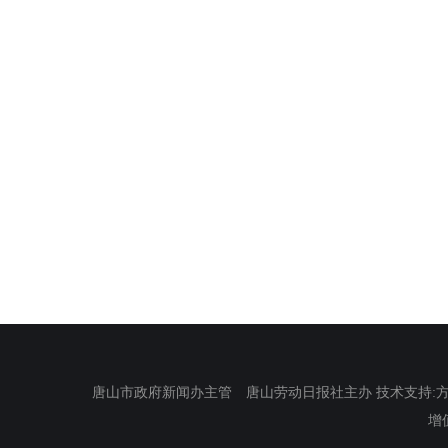
唐山市政府新闻办主管 唐山劳动日报社主办 技术支持:方正电
增