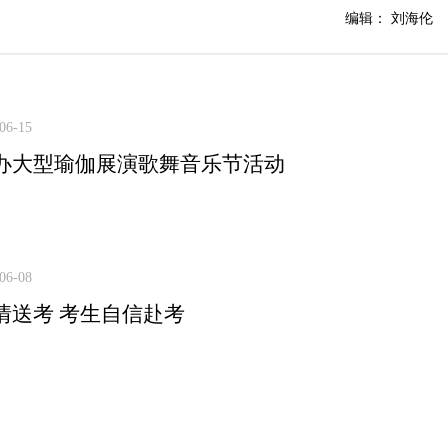
编辑： 刘海伦
06-15
办大型瑜伽展演歌舞音乐节活动
06-08
情送考 考生自信赴考