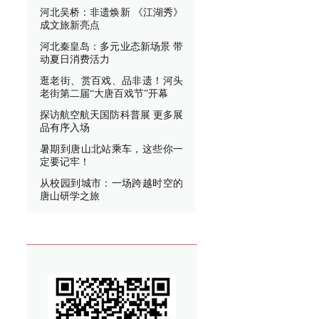
河北吴桥：非遗焕新 《江湖秀》
成文旅新亮点
河北秦皇岛：多元业态新场景 带
动夏日消费活力
逛老街、赏百戏、品非遗！河头
老街第二届“大唐百戏节”开幕
探访航空航天国防科普展 更多展
品有序入场
暑期到唐山北站乘车，这些你一
定要记牢！
从校园到城市：一场跨越时空的
唐山研学之旅