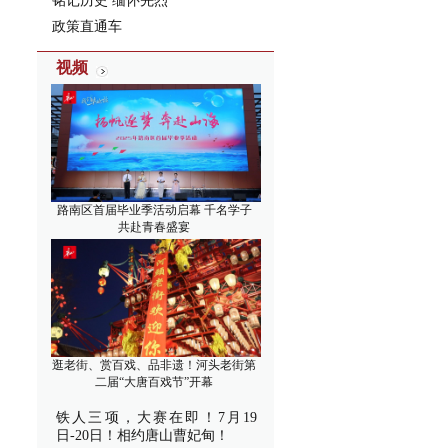
铭记历史 缅怀先烈
政策直通车
视频
路南区首届毕业季活动启幕 千名学子
共赴青春盛宴
逛老街、赏百戏、品非遗！河头老街第
二届“大唐百戏节”开幕
铁人三项，大赛在即！7月19
日-20日！相约唐山曹妃甸！