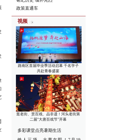
铭记历史 缅怀先烈
源
政策直通车
视频
求
求
路南区首届毕业季活动启幕 千名学子
共赴青春盛宴
津
和
究
逛老街、赏百戏、品非遗！河头老街第
二届“大唐百戏节”开幕
网
业
多彩课堂点亮暑期生活
铁人三项，大赛在即！7月19