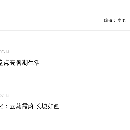
编辑： 李蕊
07-14
堂点亮暑期生活
07-15
化：云蒸霞蔚 长城如画