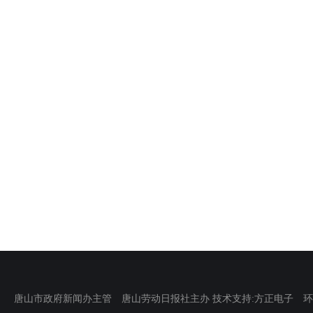
唐山市政府新闻办主管 唐山劳动日报社主办 技术支持:方正电子 环渤海新