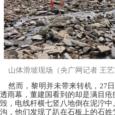
山体滑坡现场（央广网记者 王艺
然而，黎明并未带来转机，27
透雨幕，董建国看到的却是满目疮
毁，电线杆横七竖八地倒在泥泞中
沟，他们发现了趴在石板上的石姓