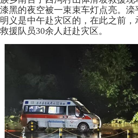
漆黑的夜空被一束束车灯点亮。滦
明义是中午赴灾区的，在此之前，
救援队员30余人赶赴灾区。