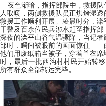
夜色渐暗，指挥部院中，救援队
人取暖，两侧救援队员正烘烤湿透
救援工作顺利开展。凌晨时分，滦
干警及百余位民兵涉水赶至指挥部
深夜的滦平山谷气温骤降，当记者
部时，瞬间被眼前的画面惊住——
他们用废纸箱当被子，穿着单衣席地
时，最后一批西沟村村民开始转移
所有群众全部转运完毕。