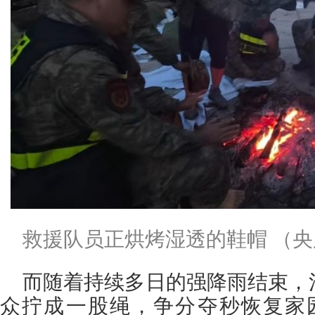
救援队员正烘烤湿透的鞋帽 （央
而随着持续多日的强降雨结束，
众拧成一股绳，争分夺秒恢复家