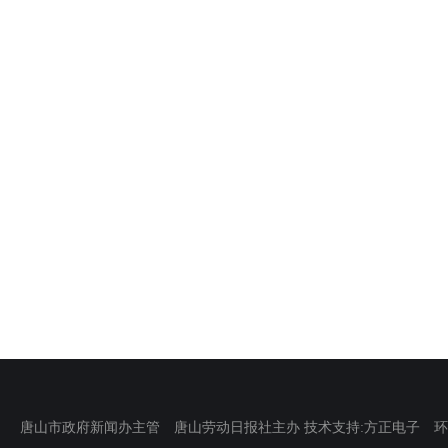
唐山市政府新闻办主管 唐山劳动日报社主办 技术支持:方正电子 环渤海新