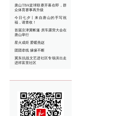
唐山TBA篮球联赛开幕在即，群
众体育赛事再升级
今日七夕丨来自唐山的手写祝
福，请查收！
首届京津冀帐篷·房车露营大会在
唐山举行
星火成炬 爱暖燕赵
团团牵线 缘缘不断
冀东抗战文艺进社区专场演出走
进祥富里社区