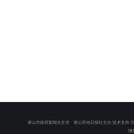
唐山市政府新闻办主管 唐山劳动日报社主办 技术支持:方正电
增