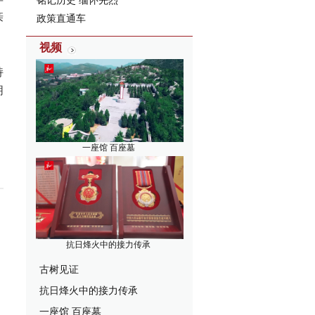
铭记历史 缅怀先烈
亲
政策直通车
视频
持
朋
一座馆 百座墓
抗日烽火中的接力传承
古树见证
抗日烽火中的接力传承
一座馆 百座墓