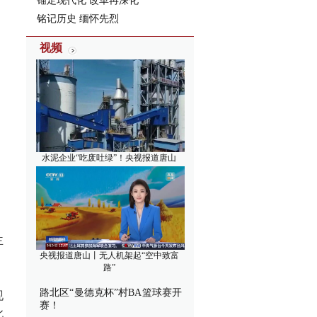
锚定现代化 改革再深化
铭记历史 缅怀先烈
视频
水泥企业“吃废吐绿”！央视报道唐山
主
央视报道唐山丨无人机架起“空中致富
路”
路北区“曼德克杯”村BA篮球赛开
现
赛！
北