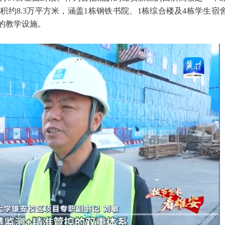
约8.3万平方米，涵盖1栋钢铁书院、1栋综合楼及4栋学生宿
用的教学设施。