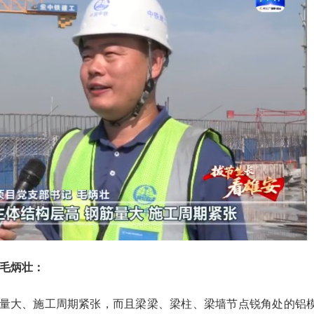
 毛炳壮：
量大、施工周期紧张，而且梁梁、梁柱、梁墙节点锐角处的铝