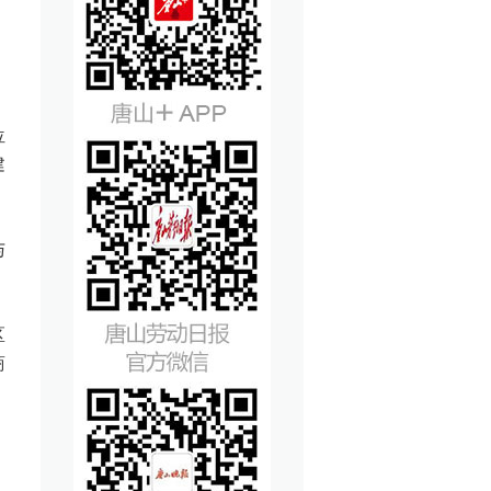
位
建
与
区
商