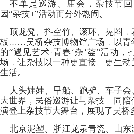
不单是巡游、庙会，杂技节回
因“杂技+”活动而分外热闹。
顶龙凳、抖空竹、滚环、晃圈，
板……吴桥杂技博物馆广场，以青
的“遇见艺术·青春‘杂’荟”活动
场，让杂技以一种更直接、更生动
生活。
大头娃娃、旱船、跑驴、车子会
大世界，民俗巡游让与杂技一同陪
演登上杂技节大舞台，展现了吴桥
北京泥塑、浙江龙泉青瓷、山东