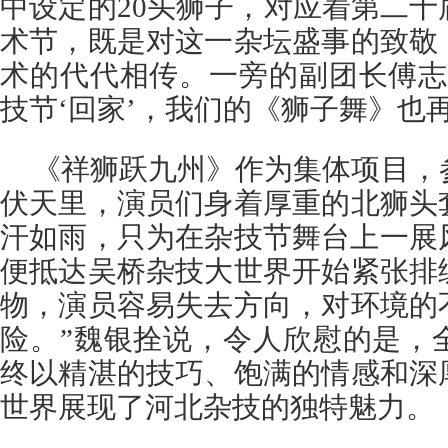
中设定的20头狮子，对应着第二
术节，既是对这一杂坛盛事的致敬
术的代代相传。一旁的副团长傅志
技节‘回家’，我们的《狮子舞》也
《祥狮跃九州》作为集体项目，
伏天里，演员们身着厚重的北狮头
汗如雨，只为在杂技节舞台上一展风
便抵达吴桥杂技大世界开始紧张排
物，演员容易失去方向，对环境的
险。”魏银拴说，令人欣慰的是，
终以精湛的技巧、饱满的情感和深
世界展现了河北杂技的独特魅力。