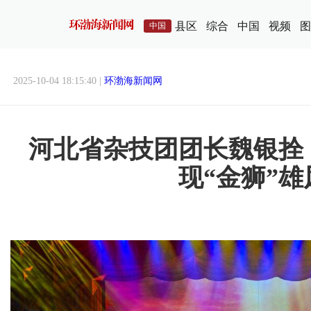
县区
综合
中国
视频
图
中国
2025-10-04 18:15:40 |
环渤海新闻网
河北省杂技团团长魏银拴
现“金狮”雄