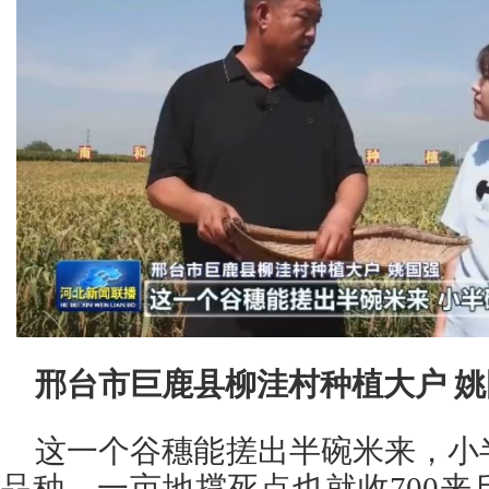
邢台市巨鹿县柳洼村种植大户 
这一个谷穗能搓出半碗米来，小
品种，一亩地撑死点也就收700