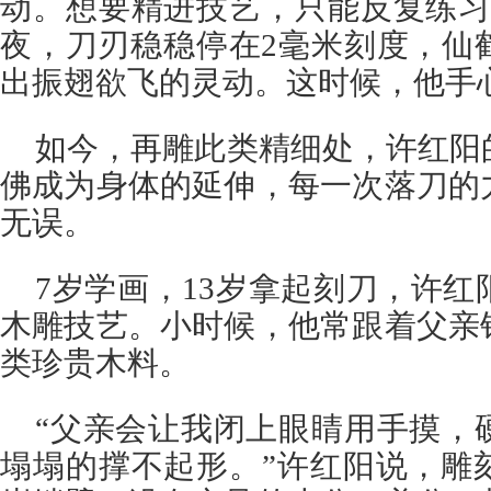
动。想要精进技艺，只能反复练习
夜，刀刃稳稳停在2毫米刻度，仙
出振翅欲飞的灵动。这时候，他手
如今，再雕此类精细处，许红阳
佛成为身体的延伸，每一次落刀的
无误。
7岁学画，13岁拿起刻刀，许
木雕技艺。小时候，他常跟着父亲
类珍贵木料。
“父亲会让我闭上眼睛用手摸，
塌塌的撑不起形。”许红阳说，雕