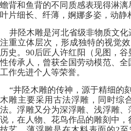
蟾背和鱼背的不同质感表现得淋漓
叶片细长、纤薄，婀娜多姿，动静
井陉木雕是河北省级非物质文化
注重立体层次，形成独特的视觉效
历史。90后匠人许红阳（见图，
性传承人，曾获全国劳动模范、全
工作先进个人等荣誉。
“井陉木雕的传神，源于精细的
木雕主要采用古法浮雕，同时综
法。浮雕又分为深浮雕、浅浮雕、
说，在人物、花鸟作品的雕刻中，
技艺。薄浮雕是在木料表面的2至