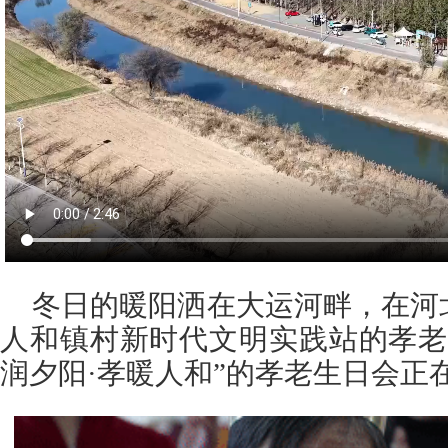
冬日的暖阳洒在大运河畔，在河
人和镇村新时代文明实践站的孝老
润夕阳·孝暖人和”的孝老生日会正