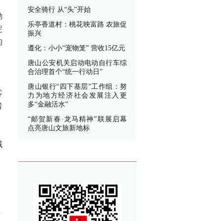
安全骑行 从“头”开始
勤
乐亭香道村：桃花映富路 农旅促
淀
振兴
的
遵化：小小“宠物笼” 营收15亿元
、
唐山公安机关启动电动自行车综
合治理首个“统一行动日”
唐山银行“四下基层”工作组：努
客
力为地方经济社会发展注入更
多“金融活水”
者
“邮贺新春·龙马精神”联展启幕
点亮唐山文旅新地标
域