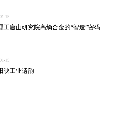
01-15
理工唐山研究院高熵合金的“智造”密码
01-15
阳映工业遗韵