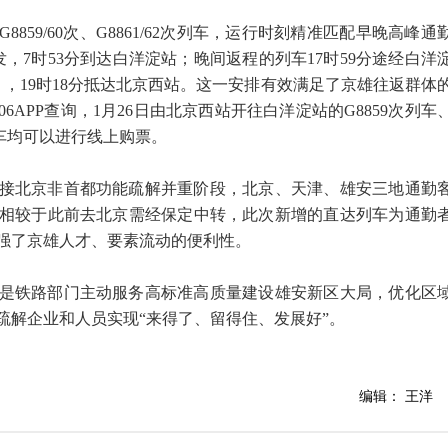
859/60次、G8861/62次列车，运行时刻精准匹配早晚高峰通
发，7时53分到达白洋淀站；晚间返程的列车17时59分途经白洋
发），19时18分抵达北京西站。这一安排有效满足了京雄往返群体
06APP查询，1月26日由北京西站开往白洋淀站的G8859次列车
列车均可以进行线上购票。
接北京非首都功能疏解并重阶段，北京、天津、雄安三地通勤
相较于此前去北京需经保定中转，此次新增的直达列车为通勤
强了京雄人才、要素流动的便利性。
是铁路部门主动服务高标准高质量建设雄安新区大局，优化区
疏解企业和人员实现“来得了、留得住、发展好”。
编辑： 王洋