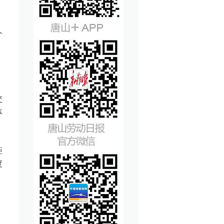
个
交
体
距
度