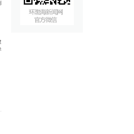
到
建
异
，