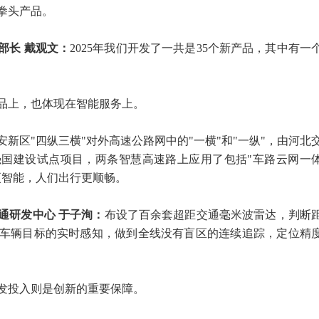
拳头产品。
部长 戴观文：
2025年我们开发了一共是35个新产品，其中有一
品上，也体现在智能服务上。
新区"四纵三横"对外高速公路网中的"一横"和"一纵"，由河北
国建设试点项目，两条智慧高速路上应用了包括"车路云网一
更智能，人们出行更顺畅。
通研发中心 于子洵：
布设了百余套超距交通毫米波雷达，判断
车辆目标的实时感知，做到全线没有盲区的连续追踪，定位精
发投入则是创新的重要保障。