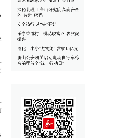
志愿者表彰大会 凝聚社会力量
探秘北理工唐山研究院高熵合金
验
的“智造”密码
安全骑行 从“头”开始
乐亭香道村：桃花映富路 农旅促
象
振兴
遵化：小小“宠物笼” 营收15亿元
唐山公安机关启动电动自行车综
产
合治理首个“统一行动日”
领
，
产
两
钢