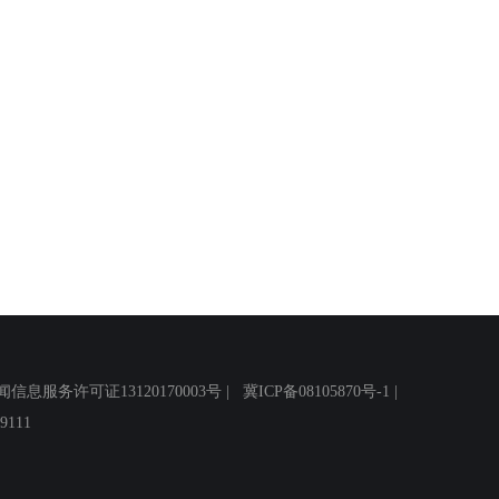
务许可证13120170003号 |
冀ICP备08105870号-1
|
111