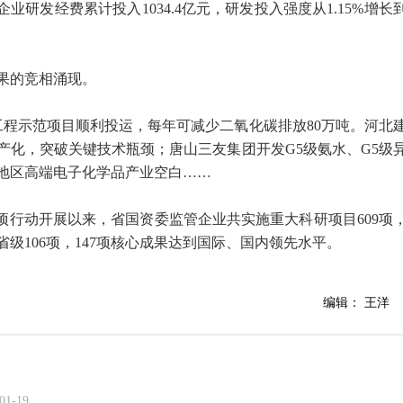
业研发经费累计投入1034.4亿元，研发投入强度从1.15%增长
果的竞相涌现。
工程示范项目顺利投运，每年可减少二氧化碳排放80万吨。河北
产化，突破关键技术瓶颈；唐山三友集团开发G5级氨水、G5级
地区高端电子化学品产业空白……
项行动开展以来，省国资委监管企业共实施重大科研项目609项
级106项，147项核心成果达到国际、国内领先水平。
编辑： 王洋
01-19