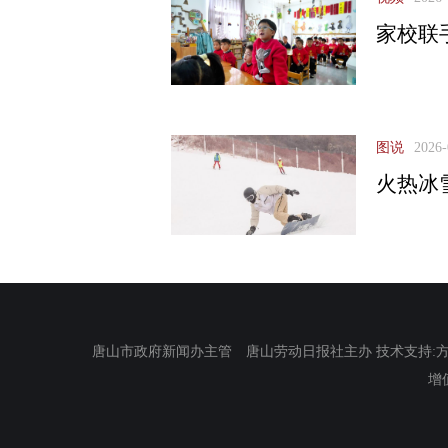
家校联
图说
2026-
火热冰
唐山市政府新闻办主管 唐山劳动日报社主办 技术支持:方正电
增