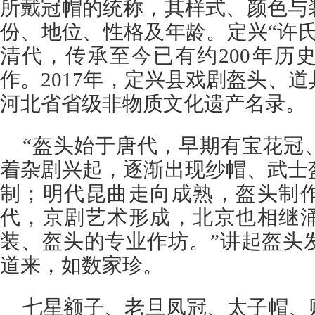
所戴冠帽的统称，其样式、颜色与
份、地位、性格及年龄。定兴“许
清代，传承至今已有约200年历
作。2017年，定兴县戏剧盔头、
河北省省级非物质文化遗产名录。
“盔头始于唐代，早期有宝花冠
着杂剧兴起，逐渐出现纱帽、武士
制；明代昆曲走向成熟，盔头制
代，京剧艺术形成，北京也相继
装、盔头的专业作坊。”讲起盔头
道来，如数家珍。
七星额子、老旦凤冠、太子帽、