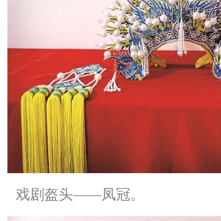
戏剧盔头——凤冠。