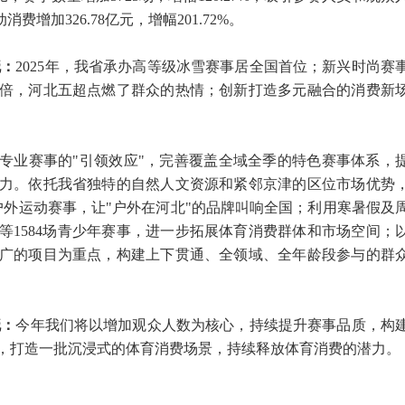
动消费增加326.78亿元，增幅201.72%。
晓：
2025年，我省承办高等级冰雪赛事居全国首位；新兴时尚赛
倍，河北五超点燃了群众的热情；创新打造多元融合的消费新
级专业赛事的"引领效应"，完善覆盖全域全季的特色赛事体系，
力。依托我省独特的自然人文资源和紧邻京津的区位市场优势
4场户外运动赛事，让"户外在河北"的品牌叫响全国；利用寒暑假及
等1584场青少年赛事，进一步拓展体育消费群体和市场空间；
广的项目为重点，构建上下贯通、全领域、全年龄段参与的群
晓：
今年我们将以增加观众人数为核心，持续提升赛事品质，构
，打造一批沉浸式的体育消费场景，持续释放体育消费的潜力。