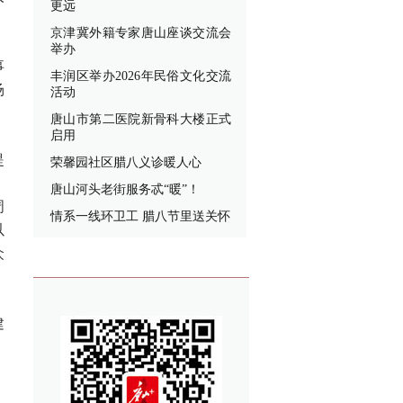
更远
京津冀外籍专家唐山座谈交流会
举办
事
丰润区举办2026年民俗文化交流
场
活动
唐山市第二医院新骨科大楼正式
启用
提
荣馨园社区腊八义诊暖人心
，
唐山河头老街服务忒“暖”！
周
情系一线环卫工 腊八节里送关怀
以
众
建