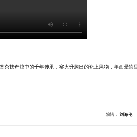
览杂技奇炫中的千年传承，窑火升腾出的瓷上风物，年画晕染
编辑： 刘海伦