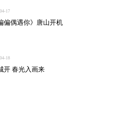
04-17
偏偏偶遇你》唐山开机
04-18
城开 春光入画来