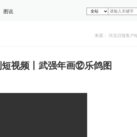
图说
来源： 河北日报客户
列短视频丨武强年画⑫乐鸽图