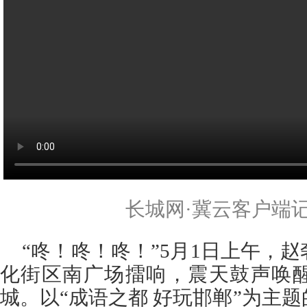
长城网·冀云客户端记
“咚！咚！咚！”5月1日上午，
化街区南广场擂响，震天鼓声唤
城。以“成语之都 好玩邯郸”为主