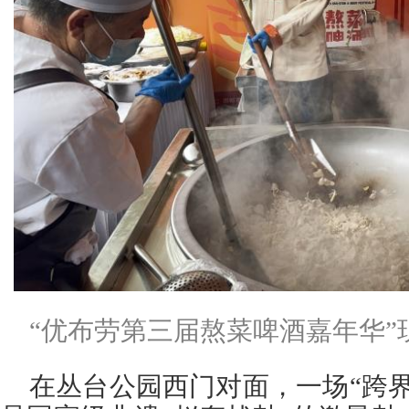
“优布劳第三届熬菜啤酒嘉年华”
在丛台公园西门对面，一场“跨