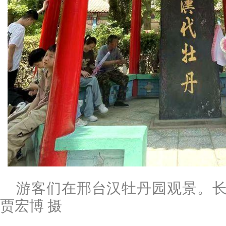
游客们在邢台汉牡丹园观景。长
贾宏博 摄