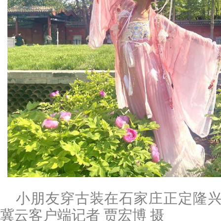
小朋友穿古装在石家庄正定隆兴
冀云客户端记者 贾宏博 摄