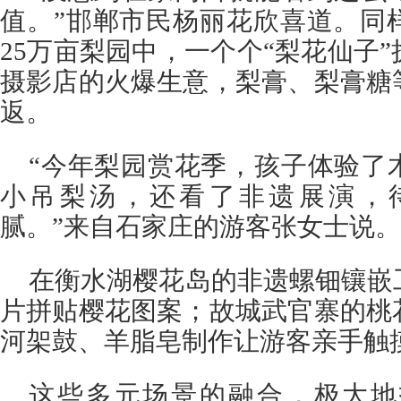
值。”邯郸市民杨丽花欣喜道。同
25万亩梨园中，一个个“梨花仙子
摄影店的火爆生意，梨膏、梨膏糖
返。
“今年梨园赏花季，孩子体验了
小吊梨汤，还看了非遗展演，
腻。”来自石家庄的游客张女士说。
在衡水湖樱花岛的非遗螺钿镶嵌
片拼贴樱花图案；故城武官寨的桃
河架鼓、羊脂皂制作让游客亲手触
这些多元场景的融合，极大地