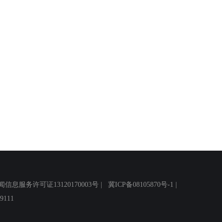
务许可证13120170003号 |
冀ICP备08105870号-1
|
111