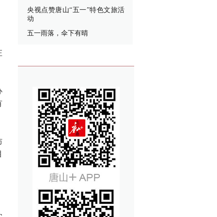
央视点赞唐山“五一”特色文旅活
动
五一雨落，伞下有晴
庄
办
有
防
目
实