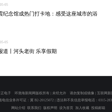
05-05
震纪念馆成热门打卡地：感受这座城市的浴
05-05
报道丨河头老街 乐享假期
子 环渤海新闻网版权所有 | 未经允许 请勿复制或镜像 | 互联网新闻信息服
值电信业务许可证：冀 B2-20125072
| 违法和不良信息举报电话：0315-2839
网站介绍
联系我们
版权声明
设为首页
加入收藏
投稿邮箱