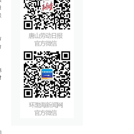
量
联
市
阶
跑
材
的