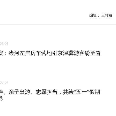
编辑： 王雅丽
05-06
安：滦河左岸房车营地引京津冀游客纷至沓
05-07
伴、亲子出游、志愿担当，共绘“五一”假期
卷