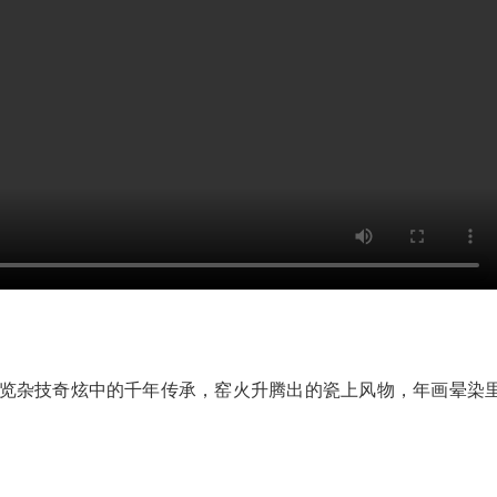
览杂技奇炫中的千年传承，窑火升腾出的瓷上风物，年画晕染