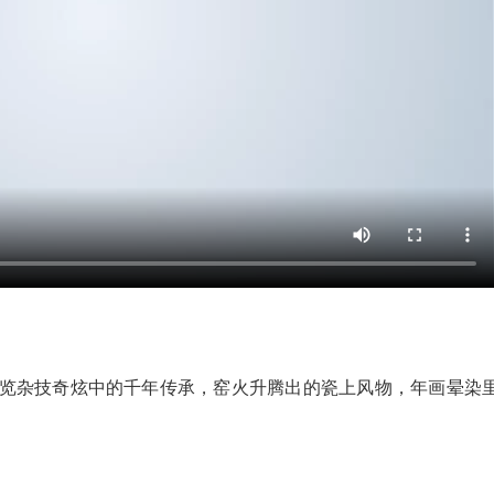
览杂技奇炫中的千年传承，窑火升腾出的瓷上风物，年画晕染