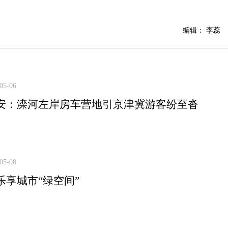
编辑： 李蕊
05-06
安：滦河左岸房车营地引京津冀游客纷至沓
05-08
乐享城市“绿空间”