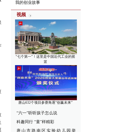
我的创业故事
视频
保
作
“七个第一”！这里是中国近代工业的摇
篮
、
查
唐山632个项目参赛角逐“创赢未来”
“六一”听听孩子怎么说
拉
及
科趣同行 “童”样精彩
巡
唐山市路南区实验幼儿园举