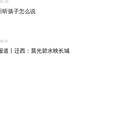
05-30
”听听孩子怎么说
06-01
报道丨迁西：晨光碧水映长城