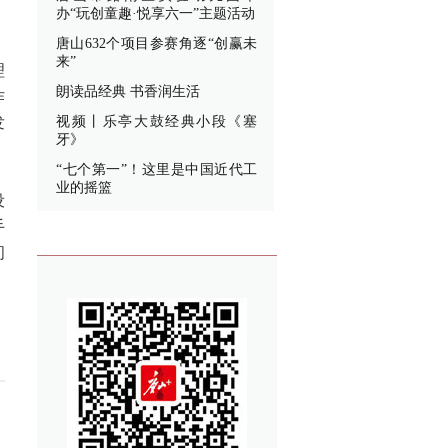
办“玩创童趣·悦享六一”主题活动
唐山632个项目参赛角逐“创赢未
来”
理
朗读品经典 书香润生活
作
发
视频丨乐亭大鼓经典小段《塞
牙》
“七个第一”！这里是中国近代工
业的摇篮
设
手
间