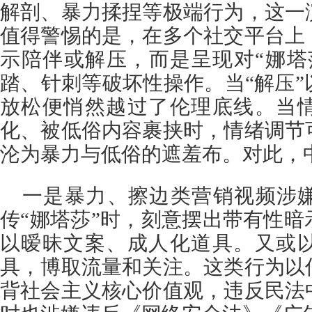
解剖、暴力揉捏等极端行为，这一
值得警惕的是，在多个社交平台上
示陪伴或解压，而是呈现对“娜塔
踏、针刺等破坏性操作。当“解压
放松便悄然越过了伦理底线。当
化、被低俗内容裹挟时，情绪调节
沦为暴力与低俗的遮羞布。对此，
一是暴力、擦边类营销视频涉
传“娜塔莎”时，刻意摆出带有性
以暧昧文案、成人化道具。又或
具，博取流量和关注。这类行为以
背社会主义核心价值观，违反民法