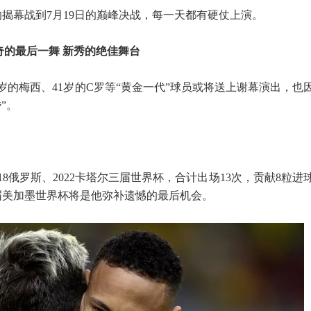
日的揭幕战到7月19日的巅峰决战，每一天都有硬仗上演。
奇的最后一舞 新秀的绝佳舞台
9岁的梅西、41岁的C罗等“黄金一代”球员或将送上谢幕演出，也
”。
018俄罗斯、2022卡塔尔三届世界杯，合计出场13次，贡献8粒进
届美加墨世界杯将是他弥补遗憾的最后机会。