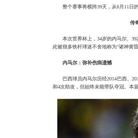
整个赛事将横跨39天，从6月11
传
本次世界杯上，34岁的内马尔、3
此被很多铁杆球迷不舍地称为“诸神黄昏
内马尔：弥补伤病遗憾
巴西球员内马尔历经2014巴西、2
和4次助攻，但始终未能带队夺冠。本