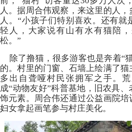
前，“猫村”访客量达30多万人次，
人。据周合伟观察，来这里的人，
人。“小孩子们特别喜欢。还有就
轻人，大家说有山有水有猫陪，
松。”
除了撸猫，很多游客也是奔着“
的。村里的门窗、石墙上绘满了猫
多出自聋哑村民张拥军之手。荒
成“动物友好”科普基地，旧农具
饰元素。周合伟还通过公益画院培
妇女拿起画笔参与村庄美化。