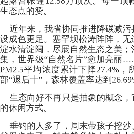
起露营帐篷12.58万顶次。每一
生态点的赞。
近年来，我省协同推进降碳减污
设成色更足。塞罕坝松涛阵阵，无
淀水清淀阔，尽展自然生态之美；
集，世界级“自然名片”愈加亮丽…
PM2.5平均浓度累计下降27.4
部“退后十”，森林覆盖率达到26.69
生态向好不再只是抽象的概念，
的休闲方式。
垂钓的人多了，周末带孩子挖沙