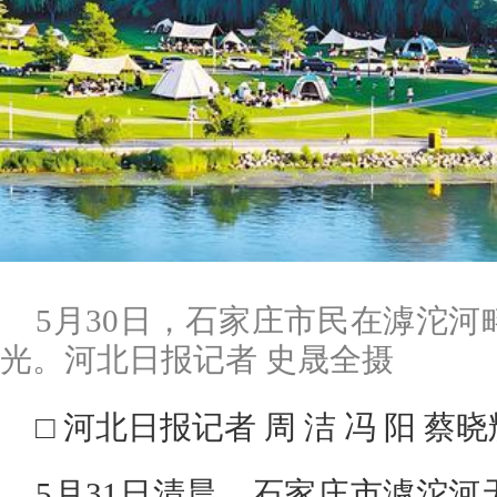
5月30日，石家庄市民在滹沱
光。河北日报记者 史晟全摄
□ 河北日报记者 周 洁 冯 阳 蔡晓
5月31日清晨，石家庄市滹沱