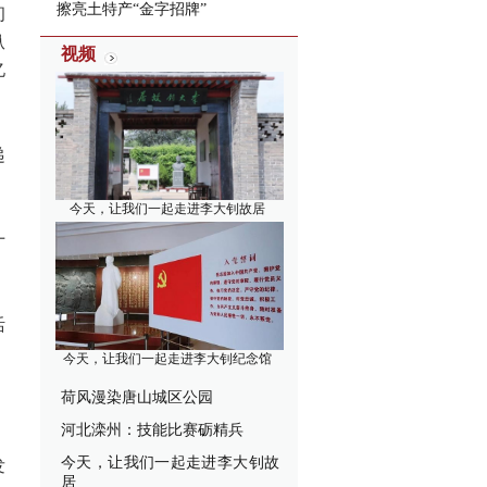
擦亮土特产“金字招牌”
初
纵
视频
亿
递
今天，让我们一起走进李大钊故居
十
活
，
今天，让我们一起走进李大钊纪念馆
荷风漫染唐山城区公园
河北滦州：技能比赛砺精兵
，
今天，让我们一起走进李大钊故
发
居