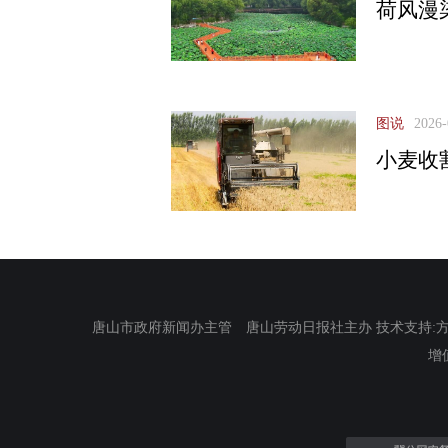
荷风漫
图说
2026-
小麦收
唐山市政府新闻办主管 唐山劳动日报社主办 技术支持:方正电
增