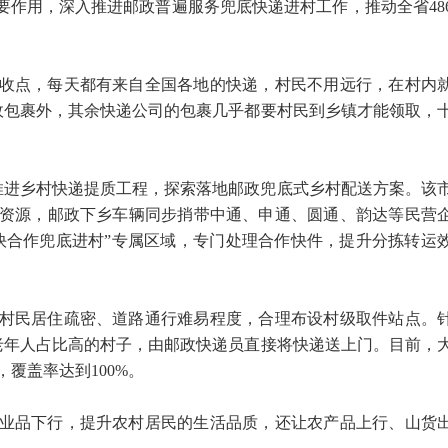
要作用，深入推进邮政普遍服务兜底快递进村工作，推动全省48
收点，每天都有来自全国各地的快递，村民不用远行，在村内
政包裹外，其余快递公司的包裹几乎都要村民到乡镇才能领取，
推进乡村快递提质工程，探索落地邮政兜底式乡村配送方案。该
资源，邮政下乡车辆同步捎带中通、申通、圆通、韵达等民营
快合作兜底进村”专属区域，专门处理合作快件，提升分拣转运
村民居住疏密、道路通行难易程度，合理布设村级取件站点。
老年人占比高的村子，由邮政快递员直接将快递送上门。目前，
覆盖率达到100%。
业品下行，提升农村居民的生活品质，还让农产品上行、山货