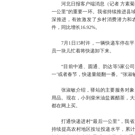
河北日报客户端消息（记者 方素菊
一公里”的重要一环。我省持续推进县
深推进，有效激发了乡村消费潜力和农
件，同比增长16.92%。
7月1日15时许，一辆快递车停
员一块儿忙着将快递卸下来。
“目前中通、圆通、韵达等5家公司
一’或者春节，快递量能翻一番。”张
张淑敏介绍，驿站的主要服务对象
用品。现在，小到柴米油盐酱醋茶，大
都在网上买。
打通快递进村“最后一公里”，我
持续提高农村地区按址投递水平，累计建