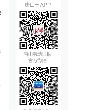
易
，
各
务
全