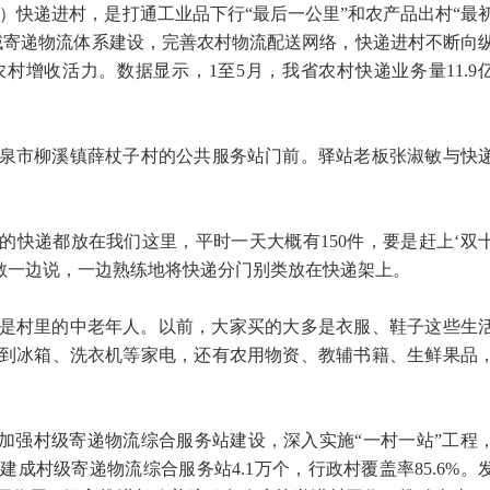
）快递进村，是打通工业品下行“最后一公里”和农产品出村“最
域寄递物流体系建设，完善农村物流配送网络，快递进村不断向
村增收活力。数据显示，1至5月，我省农村快递业务量11.9
在平泉市柳溪镇薛杖子村的公共服务站门前。驿站老板张淑敏与快
的快递都放在我们这里，平时一天大概有150件，要是赶上‘双
淑敏一边说，一边熟练地将快递分门别类放在快递架上。
是村里的中老年人。以前，大家买的大多是衣服、鞋子这些生
到冰箱、洗衣机等家电，还有农用物资、教辅书籍、生鲜果品
省加强村级寄递物流综合服务站建设，深入实施“一村一站”工程
成村级寄递物流综合服务站4.1万个，行政村覆盖率85.6%。