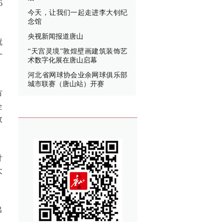
6
今天，让我们一起走进李大钊纪
念馆
央视新闻报道唐山
就
“天宫灵境”敦煌壁画建筑装饰艺
十
术数字化展在唐山启幕
河北省网球协会业余网球俱乐部
城市联赛（唐山站）开赛
市
企
效
针
大
出