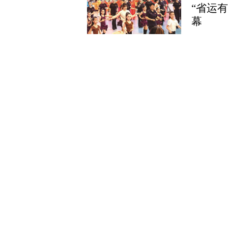
“省运
幕