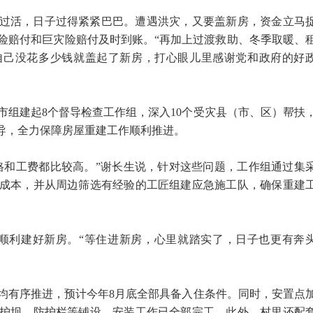
过活，日子过得紧紧巴巴。遭遇洪灾，又要盖新房，资金立马
险赔付和巨灾险赔付及时到账。“再加上过渡救助、冬季取暖、
自己没花多少钱就盖起了新房，打心眼儿里感谢党和政府的好
市组建起8个督导检查工作组，深入10个受灾县（市、区）帮扶
督导，全力保障房屋重建工作顺利推进。
格和工费都比较高。”谢长生说，针对这些问题，工作组通过集
成本，并从周边筛选有经验的工匠组建应急施工队，确保重建
顺利建好新房。“等住进新房，心里就踏实了，日子也更有奔
屋均有序推进，预计今年8月底全部具备入住条件。同时，安置点
护坝、防护栏等铺设、安装工作已全部完工。此外，村里还配