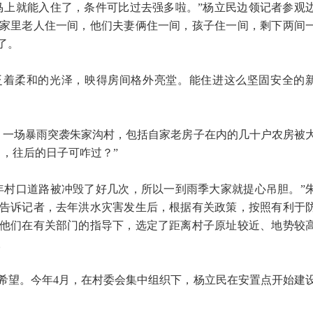
马上就能入住了，条件可比过去强多啦。”杨立民边领记者参观
间，家里老人住一间，他们夫妻俩住一间，孩子住一间，剩下两间
了。
泛着柔和的光泽，映得房间格外亮堂。能住进这么坚固安全的
日，一场暴雨突袭朱家沟村，包括自家老房子在内的几十户农房被
，往后的日子可咋过？”
年村口道路被冲毁了好几次，所以一到雨季大家就提心吊胆。”
告诉记者，去年洪水灾害发生后，根据有关政策，按照有利于
他们在有关部门的指导下，选定了距离村子原址较近、地势较
。
希望。今年4月，在村委会集中组织下，杨立民在安置点开始建