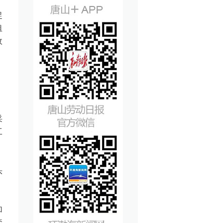
捉
租
政
，
采
工
头
加
套