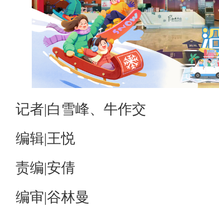
记者|白雪峰、牛作交
编辑|王悦
责编|安倩
编审|谷林曼