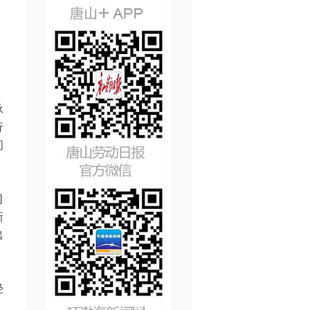
承
行
问
司
新
出
经