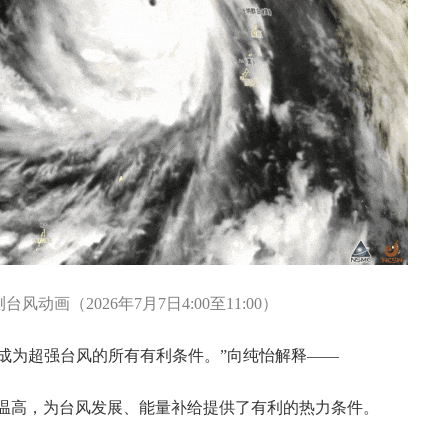
画（2026年7月7日4:00至11:00）
了成为超强台风的所有有利条件。”向纯怡解释——
温高，为台风发展、能量补给提供了有利的热力条件。