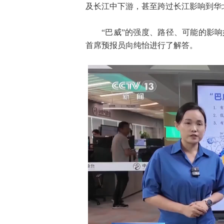
及长江中下游，甚至跨过长江影响到华
“巴威”的强度、路径、可能的影
首席预报员向纯怡进行了解答。