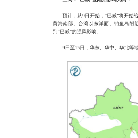
预计，从9日开始，“巴威”将开
黄海南部、台湾以东洋面、钓鱼岛附
到“巴威”的强风影响。
9日至15日，华东、华中、华北等