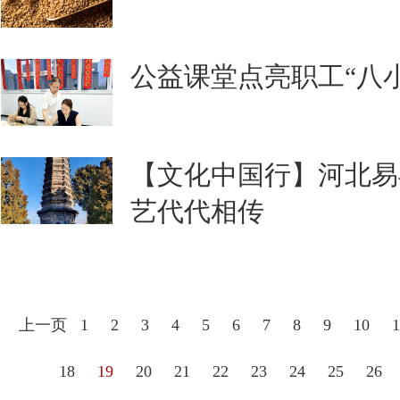
公益课堂点亮职工“八
【文化中国行】河北易
艺代代相传
上一页
1
2
3
4
5
6
7
8
9
10
1
18
19
20
21
22
23
24
25
26