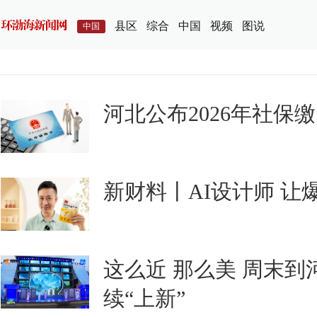
县区
综合
中国
视频
图说
中国
河北公布2026年社保
新财料丨AI设计师 让
这么近 那么美 周末
续“上新”