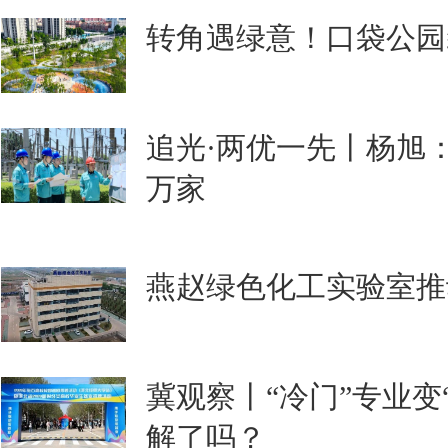
转角遇绿意！口袋公园
追光·两优一先丨杨旭
万家
燕赵绿色化工实验室推
冀观察丨“冷门”专业变
解了吗？